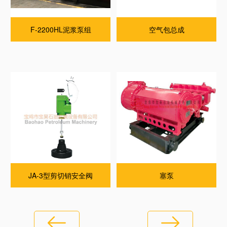
F-2200HL泥浆泵组
空气包总成
JA-3型剪切销安全阀
塞泵