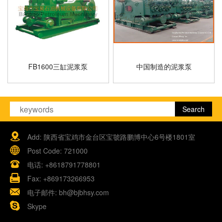
FB1600三缸泥浆泵
中国制造的泥浆泵
Add: 陕西省宝鸡市金台区宝虢路鹏博中心6号楼1801室
Post Code: 721000
电话:
+8618791778801
Fax: +869173266953
电子邮件:
bh@bjbhsy.com
Skype