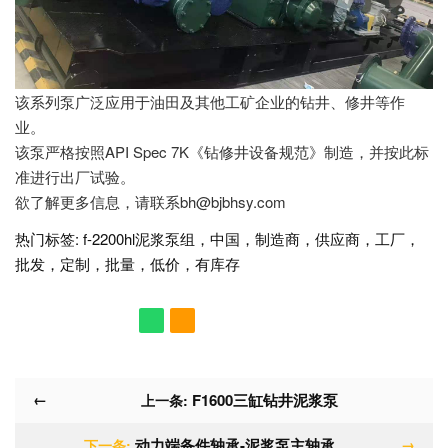
该系列泵广泛应用于油田及其他工矿企业的钻井、修井等作
业。
该泵严格按照API Spec 7K《钻修井设备规范》制造，并按此标
准进行出厂试验。
欲了解更多信息，请联系
bh@bjbhsy.com
热门标签: f-2200hl泥浆泵组，中国，制造商，供应商，工厂，
批发，定制，批量，低价，有库存
←
F1600三缸钻井泥浆泵
上一条:
动力端备件轴承-泥浆泵主轴承
→
下一条: