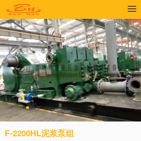
F-2200HL泥浆泵组