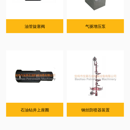
油管旋塞阀
气驱增压泵
石油钻井上座圈
钢丝防喷器装置