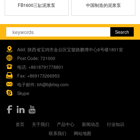
FB1600三缸泥浆泵
中国制造的泥浆泵
Add: 陕西省宝鸡市金台区宝虢路鹏博中心6号楼1801室
Post Code: 721000
电话:
+8618791778801
Fax: +869173266953
电子邮件:
bh@bjbhsy.com
Skype
首页
关于我们
产品中心
新闻动态
行业知识
联系我们
网站地图