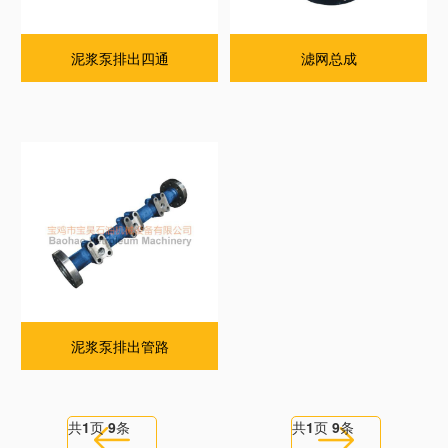
泥浆泵排出四通
滤网总成
泥浆泵排出管路
共
1
页
9
条
共
1
页
9
条