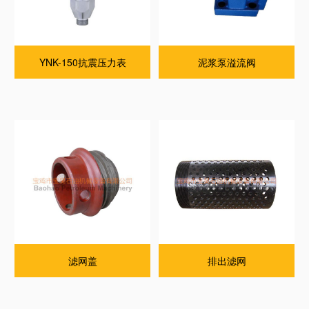
YNK-150抗震压力表
泥浆泵溢流阀
滤网盖
排出滤网