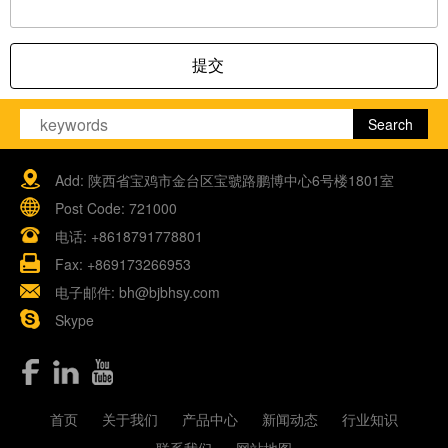
提交
Add: 陕西省宝鸡市金台区宝虢路鹏博中心6号楼1801室
Post Code: 721000
电话:
+8618791778801
Fax: +869173266953
电子邮件:
bh@bjbhsy.com
Skype
首页
关于我们
产品中心
新闻动态
行业知识