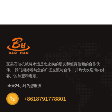
宝昊石油机械将永远是您忠实的朋友和值得信赖的合作伙
伴。
我们期待着与您的广泛交流与合作，并热忱欢迎海内外
客户的加盟和惠顾。
全天24小时为您服务
+8618791778801