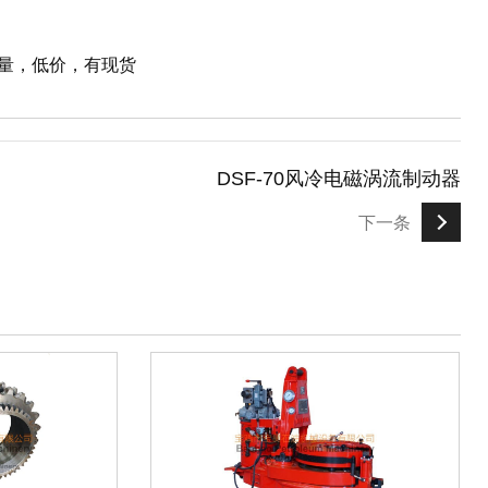
批量，低价，有现货
DSF-70风冷电磁涡流制动器
下一条