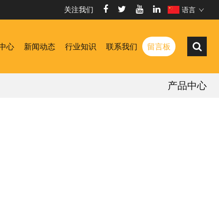
关注我们
语言
中心
新闻动态
行业知识
联系我们
留言板
产品中心