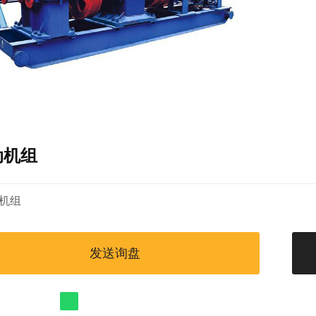
动机组
动机组
发送询盘