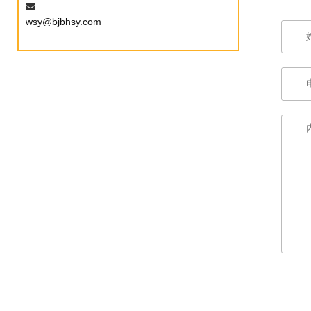
wsy@bjbhsy.com