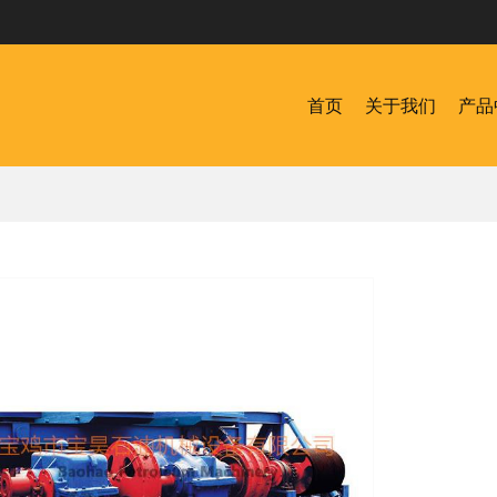
首页
关于我们
产品