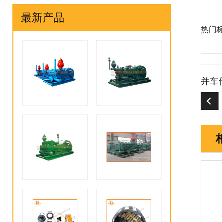
最新产品
热门
并车